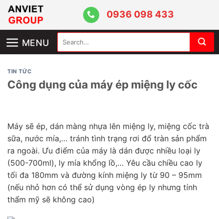
Skip
0936 098 433
to
content
Search
MENU
for:
TIN TỨC
Công dụng của máy ép miệng ly cốc
Máy sẽ ép, dán màng nhựa lên miệng ly, miệng cốc trà
sữa, nước mía,… tránh tình trạng rơi đổ tràn sản phẩm
ra ngoài. Ưu điểm của máy là dán được nhiều loại ly
(500-700ml), ly mía khổng lồ,… Yêu cầu chiều cao ly
tối đa 180mm và đường kính miệng ly từ 90 – 95mm
(nếu nhỏ hơn có thể sử dụng vòng ép ly nhưng tính
thẩm mỹ sẽ không cao)