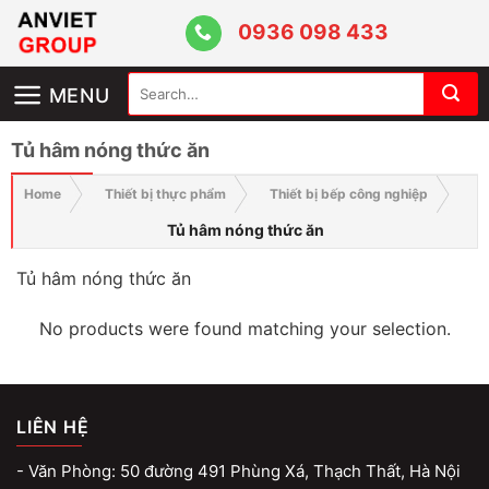
Skip
0936 098 433
to
content
Search
MENU
for:
Tủ hâm nóng thức ăn
Home
Thiết bị thực phẩm
Thiết bị bếp công nghiệp
Tủ hâm nóng thức ăn
Tủ hâm nóng thức ăn
No products were found matching your selection.
LIÊN HỆ
- Văn Phòng: 50 đường 491 Phùng Xá, Thạch Thất, Hà Nội