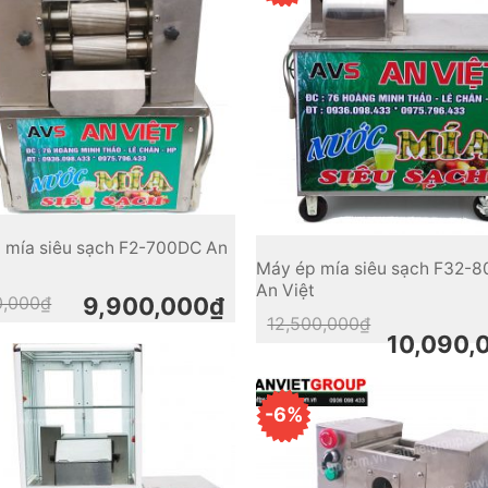
 mía siêu sạch F2-700DC An
Máy ép mía siêu sạch F32-
An Việt
Original
Current
0,000
₫
9,900,000
₫
price
price
Original
Current
12,500,000
₫
was:
is:
price
price
10,090,
11,000,000₫.
9,900,000₫.
was:
is:
12,500,000₫.
10,090,000₫.
-6%