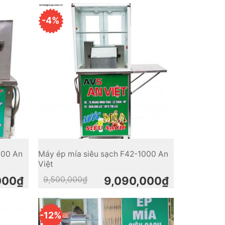
9,500,000₫.
8,500,000₫.
-4%
000 An
Máy ép mía siêu sạch F42-1000 An
Việt
Original
Current
000
₫
9,500,000
₫
9,090,000
₫
price
price
was:
is:
9,500,000₫.
9,090,000₫.
-12%