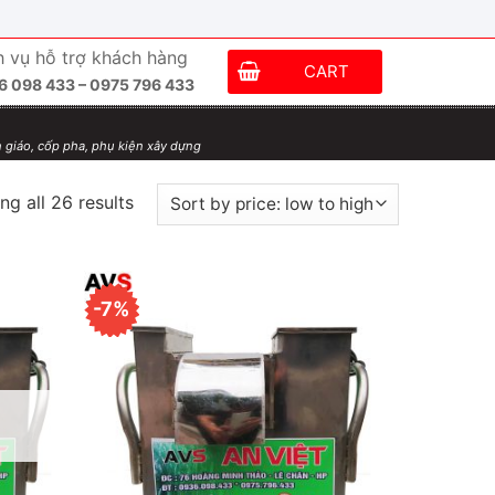
h vụ hỗ trợ khách hàng
CART
6 098 433 – 0975 796 433
 giáo, cốp pha, phụ kiện xây dựng
g all 26 results
-7%