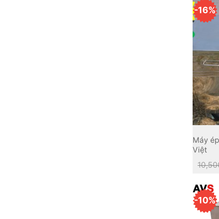
-16%
Máy ép
Việt
10,50
-10%