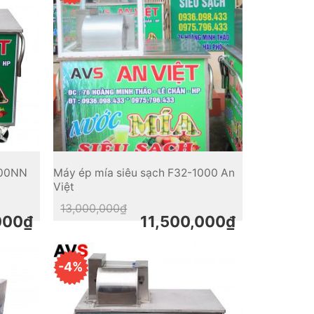
800NN
Máy ép mía siêu sạch F32-1000 An
Việt
Original
Current
13,000,000
₫
price
price
000
₫
11,500,000
₫
was:
is:
13,000,000₫.
11,500,000₫.
-4%