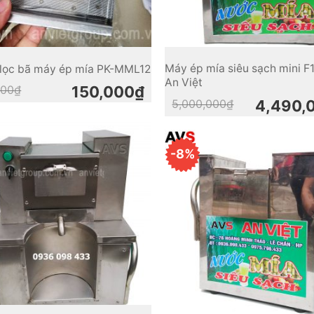
Máy ép mía siêu sạch mini F
ỉ lọc bã máy ép mía PK-MML12
An Việt
Original
Current
000
₫
150,000
₫
price
price
Original
Current
5,000,000
₫
4,490,
was:
is:
price
price
200,000₫.
150,000₫.
was:
is:
5,000,000₫.
4,490,000₫.
-8%