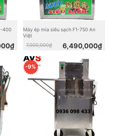
1-400
Máy ép mía siêu sạch F1-750 An
Việt
Original
Current
000
₫
7,000,000
₫
6,490,000
₫
price
price
was:
is:
7,000,000₫.
6,490,000₫.
-9%