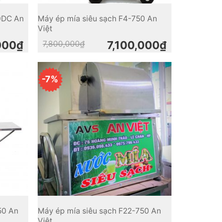
0DC An
Máy ép mía siêu sạch F4-750 An
Việt
Original
Current
000
₫
7,800,000
₫
7,100,000
₫
price
price
was:
is:
7,800,000₫.
7,100,000₫.
-7%
50 An
Máy ép mía siêu sạch F22-750 An
Việt