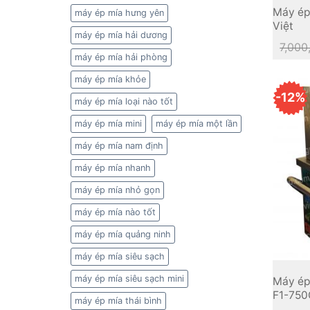
Máy ép
máy ép mía hưng yên
Việt
máy ép mía hải dương
7,000
máy ép mía hải phòng
máy ép mía khỏe
-12%
máy ép mía loại nào tốt
máy ép mía mini
máy ép mía một lần
máy ép mía nam định
máy ép mía nhanh
máy ép mía nhỏ gọn
máy ép mía nào tốt
máy ép mía quảng ninh
máy ép mía siêu sạch
máy ép mía siêu sạch mini
Máy ép 
F1-750
máy ép mía thái bình