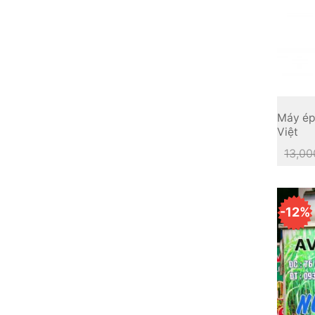
Máy ép
Việt
13,00
-12%