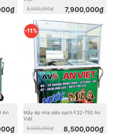
Original
Current
000
₫
8,500,000
₫
7,900,000
₫
price
price
was:
is:
8,500,000₫.
7,900,000₫.
-11%
0 An
Máy ép mía siêu sạch F32-750 An
Việt
Original
Current
000
₫
9,500,000
₫
8,500,000
₫
price
price
was:
is: