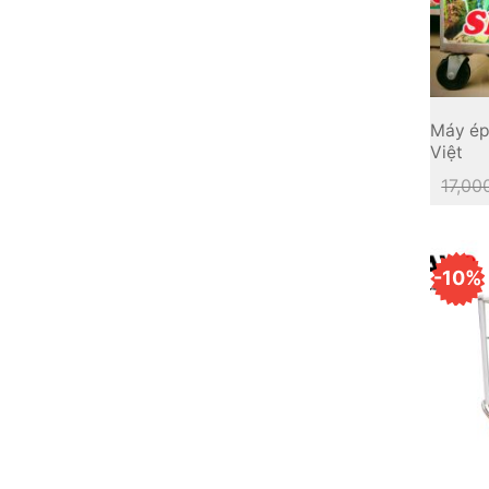
Máy ép
Việt
17,00
-10%