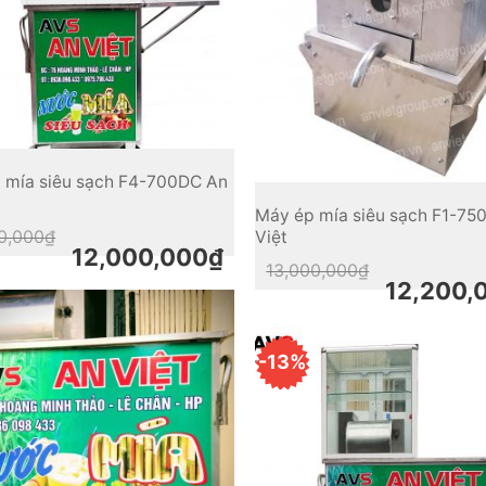
 mía siêu sạch F4-700DC An
Máy ép mía siêu sạch F1-75
Original
Current
0,000
₫
Việt
price
price
12,000,000
₫
was:
is:
Original
Current
13,000,000
₫
13,000,000₫.
12,000,000₫.
price
price
12,200,
was:
is:
13,000,000₫.
12,200,000₫.
-13%