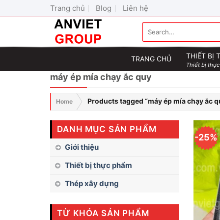
Skip
Trang chủ
Blog
Liên hệ
to
Search
content
for:
THIẾT BỊ
TRANG CHỦ
Thiết bị thực
máy ép mía chạy ắc quy
Products tagged “máy ép mía chạy ắc q
Home
DANH MỤC SẢN PHẨM
-25%
Giới thiệu
Thiết bị thực phẩm
Thép xây dựng
TỪ KHÓA SẢN PHẨM