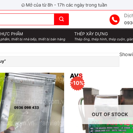
Mở của từ 8h - 17h các ngày trong tuần
Dịc
093
 THỰC PHẨM
THÉP XÂY DỰNG
 phẩm, thiết bị nhà bếp, thiết bị bán hàng
Thép ống, thép hình, thép cuộn, giàn
Showin
uy”
-10%
OUT OF STOCK