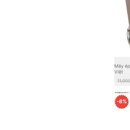
Máy ép
Việt
11,00
-8%