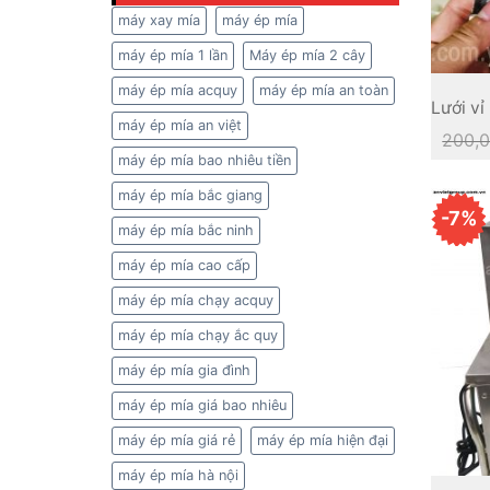
máy xay mía
máy ép mía
máy ép mía 1 lần
Máy ép mía 2 cây
máy ép mía acquy
máy ép mía an toàn
Lưới v
máy ép mía an việt
200,
máy ép mía bao nhiêu tiền
máy ép mía bắc giang
-7%
máy ép mía bắc ninh
máy ép mía cao cấp
máy ép mía chạy acquy
máy ép mía chạy ắc quy
máy ép mía gia đình
máy ép mía giá bao nhiêu
máy ép mía giá rẻ
máy ép mía hiện đại
máy ép mía hà nội