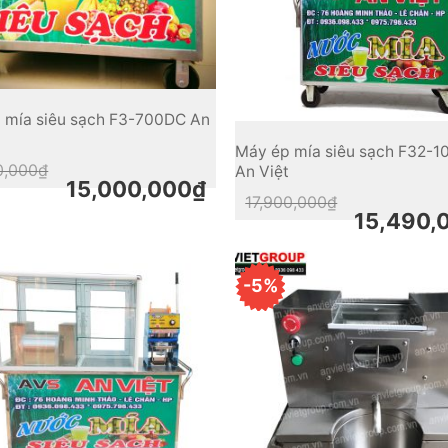
 mía siêu sạch F3-700DC An
Máy ép mía siêu sạch F32-
Original
Current
0,000
₫
An Việt
price
price
15,000,000
₫
was:
is:
Original
Current
17,900,000
₫
17,000,000₫.
15,000,000₫.
price
price
15,490,
was:
is:
17,900,000₫.
15,490,000₫.
-5%