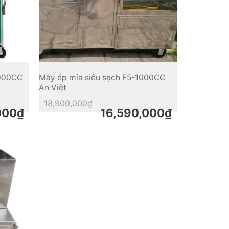
1000CC
Máy ép mía siêu sạch F5-1000CC
An Việt
Original
Current
18,900,000
₫
price
price
000
₫
16,590,000
₫
was:
is:
18,900,000₫.
16,590,000₫.