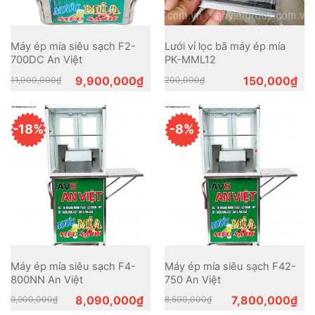
Máy ép mía siêu sạch F2-
Lưới vỉ lọc bã máy ép mía
700DC An Việt
PK-MML12
Original
Current
Original
Current
9,900,000
₫
150,000
₫
11,000,000
₫
200,000
₫
price
price
price
price
was:
is:
was:
is:
11,000,000₫.
9,900,000₫.
200,000₫.
150,000₫.
-18%
-8%
Máy ép mía siêu sạch F4-
Máy ép mía siêu sạch F42-
800NN An Việt
750 An Việt
Original
Current
Original
Current
8,090,000
₫
7,800,000
₫
9,900,000
₫
8,500,000
₫
price
price
price
price