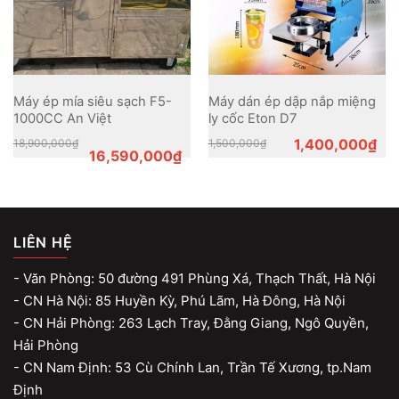
Máy ép mía siêu sạch F5-
Máy dán ép dập nắp miệng
1000CC An Việt
ly cốc Eton D7
Original
Current
Original
Current
1,400,000
₫
18,900,000
₫
1,500,000
₫
price
price
price
price
16,590,000
₫
was:
is:
was:
is:
18,900,000₫.
16,590,000₫.
1,500,000₫.
1,400,000₫.
LIÊN HỆ
- Văn Phòng: 50 đường 491 Phùng Xá, Thạch Thất, Hà Nội
- CN Hà Nội: 85 Huyền Kỳ, Phú Lãm, Hà Đông, Hà Nội
- CN Hải Phòng: 263 Lạch Tray, Đằng Giang, Ngô Quyền,
Hải Phòng
- CN Nam Định: 53 Cù Chính Lan, Trần Tế Xương, tp.Nam
Định