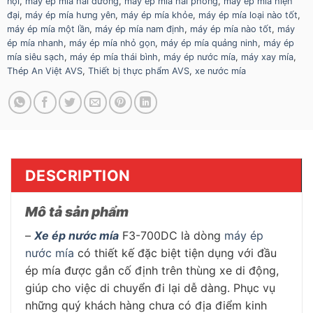
nội
,
máy ép mía hải dương
,
máy ép mía hải phòng
,
máy ép mía hiện
đại
,
máy ép mía hưng yên
,
máy ép mía khỏe
,
máy ép mía loại nào tốt
,
máy ép mía một lần
,
máy ép mía nam định
,
máy ép mía nào tốt
,
máy
ép mía nhanh
,
máy ép mía nhỏ gọn
,
máy ép mía quảng ninh
,
máy ép
mía siêu sạch
,
máy ép mía thái bình
,
máy ép nước mía
,
máy xay mía
,
Thép An Việt AVS
,
Thiết bị thực phẩm AVS
,
xe nước mía
DESCRIPTION
Mô tả sản phẩm
–
Xe ép nước mía
F3-700DC là dòng
máy ép
nước mía
có thiết kế đặc biệt tiện dụng với đầu
ép mía được gắn cố định trên thùng xe di động,
giúp cho việc di chuyển đi lại dễ dàng. Phục vụ
những quý khách hàng chưa có địa điểm kinh