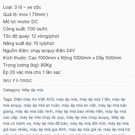
Loại: 3 lô – xe cộc
Quả lô: Inox ( 70mm )
Mô tơ: motor DC
Công suất: 700 (w/h)
Tốc độ quay: 12 vòng/phút
Năng suất ép: 15 ly/phút
Nguồn điện: chạy acquy điện 24V
Kích thước: Cao 1000mm x Rộng 1000mm x Dầy 500mm
Trọng lượng (kg): 80Kg
Ép 20 vác mía cho 1 lần sạc
SKU:
F3-700DC
Category:
Máy ép mía
Tags:
Điện máy An Việt AVS
,
máy ép mía
,
máy ép mía 1 lần
,
máy ép
mía acquy
,
máy ép mía an toàn
,
máy ép mía an việt
,
máy ép mía bắc
giang
,
máy ép mía bắc ninh
,
máy ép mía bao nhiêu tiền
,
máy ép mía
cao cấp
,
máy ép mía chạy ắc quy
,
máy ép mía chạy acquy
,
Máy ép
mía có bánh xe
,
máy ép mía để bàn
,
máy ép mía đời mới
,
máy ép mía
giá bao nhiêu
,
máy ép mía gia đình
,
máy ép mía giá rẻ
,
máy ép mía hà