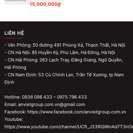
price
price
15,000,000
₫
was:
is:
17,000,000₫.
15,000,000₫.
LIÊN HỆ
- Văn Phòng: 50 đường 491 Phùng Xá, Thạch Thất, Hà Nội
- CN Hà Nội: 85 Huyền Kỳ, Phú Lãm, Hà Đông, Hà Nội
- CN Hải Phòng: 263 Lạch Tray, Đằng Giang, Ngô Quyền,
Hải Phòng
- CN Nam Định: 53 Cù Chính Lan, Trần Tế Xương, tp.Nam
Định
Hotline: 0936 098 433 – 0975 796 433
Email: anvietgroup.com.vn@gmail.com
Facebook: https://www.facebook.com/anvietgroup.com.vn
Youtube:
https://www.youtube.com/channel/UCfI_J33RQWmAd7T3nO