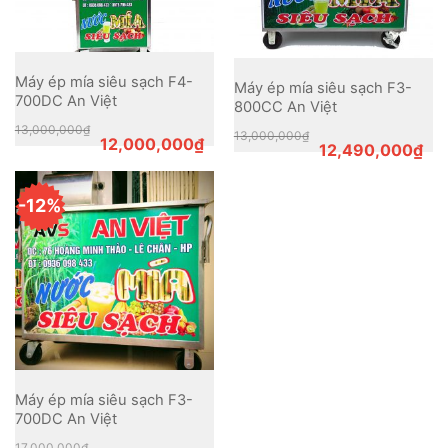
Máy ép mía siêu sạch F4-
Máy ép mía siêu sạch F3-
700DC An Việt
800CC An Việt
Original
Current
13,000,000
₫
Original
Current
13,000,000
₫
price
price
12,000,000
₫
price
price
12,490,000
₫
was:
is:
was:
is:
13,000,000₫.
12,000,000₫.
13,000,000₫.
12,490,000₫.
-12%
Máy ép mía siêu sạch F3-
700DC An Việt
Original
Current
17,000,000
₫