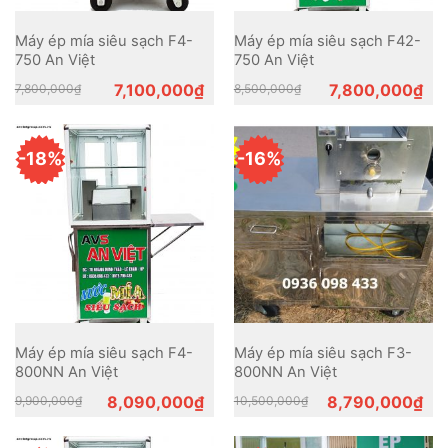
Máy ép mía siêu sạch F4-
Máy ép mía siêu sạch F42-
750 An Việt
750 An Việt
Original
Current
Original
Current
7,100,000
₫
7,800,000
₫
7,800,000
₫
8,500,000
₫
price
price
price
price
was:
is:
was:
is:
7,800,000₫.
7,100,000₫.
8,500,000₫.
7,800,000₫.
-18%
-16%
Máy ép mía siêu sạch F4-
Máy ép mía siêu sạch F3-
800NN An Việt
800NN An Việt
Original
Current
Original
Current
8,090,000
₫
8,790,000
₫
9,900,000
₫
10,500,000
₫
price
price
price
price
was:
is:
was:
is:
9,900,000₫.
8,090,000₫.
10,500,000₫.
8,790,000₫.