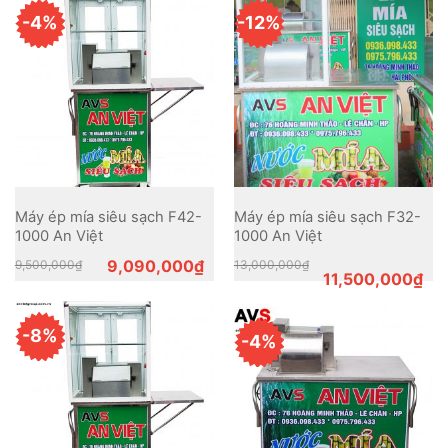
-4%
-12%
Máy ép mía siêu sạch F42-
Máy ép mía siêu sạch F32-
1000 An Việt
1000 An Việt
Original
Current
Original
Current
9,090,000
₫
9,500,000
₫
13,000,000
₫
price
price
price
price
11,500,000
₫
was:
is:
was:
is:
9,500,000₫.
9,090,000₫.
13,000,000₫.
11,500,000₫.
-8%
-4%