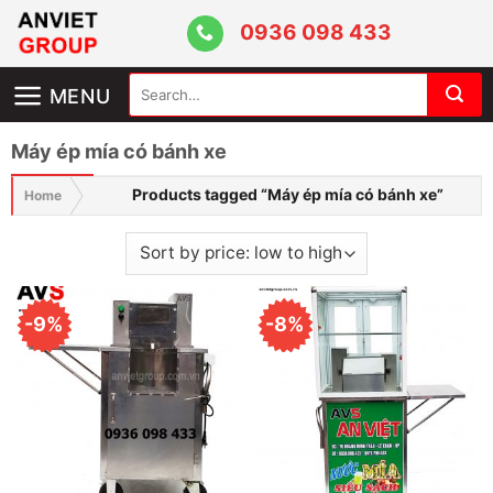
Skip
0936 098 433
to
content
Search
MENU
for:
Máy ép mía có bánh xe
Products tagged “Máy ép mía có bánh xe”
Home
-9%
-8%