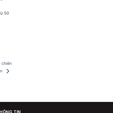
từ 50
 chiên
ện
HÔNG TIN