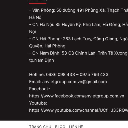
- Văn Phòng: 50 đường 491 Phùng Xá, Thạch Thấ
Hà Nội
- CN Hà Nội: 85 Huyền Kỳ, Phú Lãm, Hà Đông, Hà
Nội
- CN Hải Phòng: 263 Lạch Tray, Đằng Giang, Ngô
Quyền, Hải Phòng
- CN Nam Định: 53 Cù Chính Lan, Trần Tế Xương
tp.Nam Định
Hotline: 0936 098 433 – 0975 796 433
Email: anvietgroup.com.vn@gmail.com
Facebook:
https://www.facebook.com/anvietgroup.com.vn
Youtube:
https://www.youtube.com/channel/UCfI_J33R
TRANG CHỦ
BLOG
LIÊN HỆ