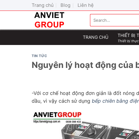
Skip
Trang chủ
Blog
Liên hệ
to
Search
content
for:
THIẾT BỊ
TRANG CHỦ
Thiết bị thực
TIN TỨC
Nguyên lý hoạt động của 
-Với cơ chế hoạt động đơn giản là đốt nóng 
dầu, vì vậy cách sử dụng
bếp chiên bằng điệ