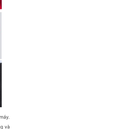
 máy.
ng và