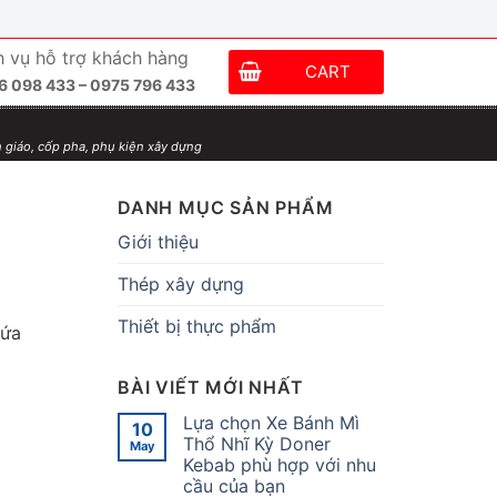
h vụ hỗ trợ khách hàng
CART
6 098 433 – 0975 796 433
 giáo, cốp pha, phụ kiện xây dựng
DANH MỤC SẢN PHẨM
Giới thiệu
Thép xây dựng
Thiết bị thực phẩm
hứa
BÀI VIẾT MỚI NHẤT
Lựa chọn Xe Bánh Mì
10
Thổ Nhĩ Kỳ Doner
May
Kebab phù hợp với nhu
cầu của bạn