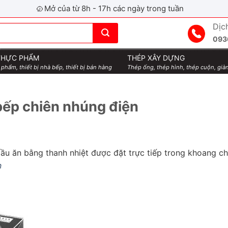
Mở của từ 8h - 17h các ngày trong tuần
Dịc
093
 THỰC PHẨM
THÉP XÂY DỰNG
 phẩm, thiết bị nhà bếp, thiết bị bán hàng
Thép ống, thép hình, thép cuộn, giàn
bếp chiên nhúng điện
dầu ăn bằng thanh nhiệt được đặt trực tiếp trong khoang c
n