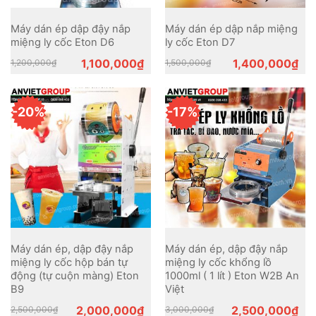
Máy dán ép dập đậy nắp
Máy dán ép dập nắp miệng
miệng ly cốc Eton D6
ly cốc Eton D7
Original
Current
Original
Current
1,100,000
₫
1,400,000
₫
1,200,000
₫
1,500,000
₫
price
price
price
price
was:
is:
was:
is:
1,200,000₫.
1,100,000₫.
1,500,000₫.
1,400,000₫.
-20%
-17%
Máy dán ép, dập đậy nắp
Máy dán ép, dập đậy nắp
miệng ly cốc hộp bán tự
miệng ly cốc khổng lồ
động (tự cuộn màng) Eton
1000ml ( 1 lít ) Eton W2B An
B9
Việt
Original
Current
Original
Current
2,000,000
₫
2,500,000
₫
2,500,000
₫
3,000,000
₫