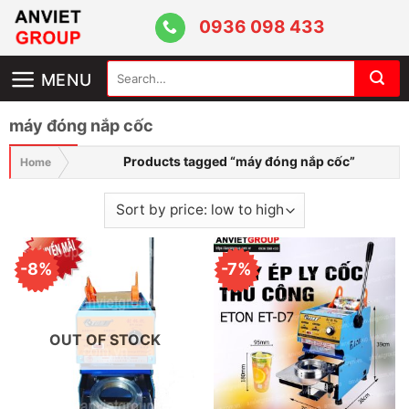
Skip
0936 098 433
to
content
Search
MENU
for:
máy đóng nắp cốc
Products tagged “máy đóng nắp cốc”
Home
-8%
-7%
OUT OF STOCK