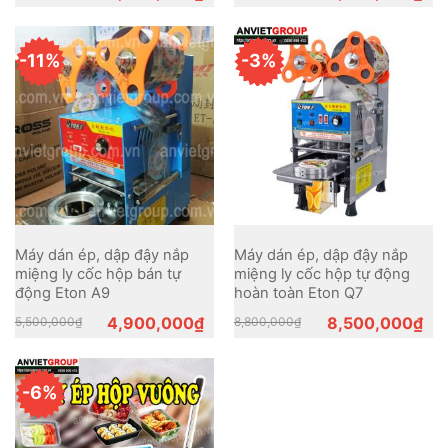
price
price
price
price
was:
is:
was:
is:
2,500,000₫.
2,000,000₫.
3,000,000₫.
2,500,000₫.
-11%
-3%
Máy dán ép, dập đậy nắp
Máy dán ép, dập đậy nắp
miệng ly cốc hộp bán tự
miệng ly cốc hộp tự động
động Eton A9
hoàn toàn Eton Q7
Original
Current
Original
Current
4,900,000
₫
8,500,000
₫
5,500,000
₫
8,800,000
₫
price
price
price
price
was:
is:
was:
is:
5,500,000₫.
4,900,000₫.
8,800,000₫.
8,500,000₫.
-6%