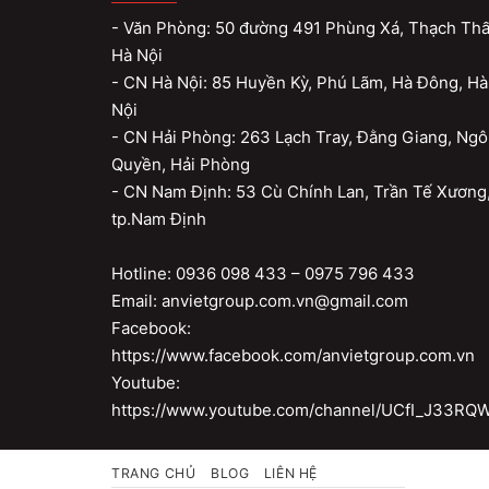
- Văn Phòng: 50 đường 491 Phùng Xá, Thạch Thấ
Hà Nội
- CN Hà Nội: 85 Huyền Kỳ, Phú Lãm, Hà Đông, Hà
Nội
- CN Hải Phòng: 263 Lạch Tray, Đằng Giang, Ngô
Quyền, Hải Phòng
- CN Nam Định: 53 Cù Chính Lan, Trần Tế Xương
tp.Nam Định
Hotline: 0936 098 433 – 0975 796 433
Email: anvietgroup.com.vn@gmail.com
Facebook:
https://www.facebook.com/anvietgroup.com.vn
Youtube:
https://www.youtube.com/channel/UCfI_J33R
TRANG CHỦ
BLOG
LIÊN HỆ