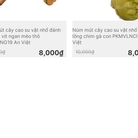
t cây cao su vặt nhổ đánh
Núm mút cây cao su vặt nhổ
 vịt ngan mèo thỏ
lông chim gà con PKMVLNCI
NG19 An Việt
Việt
Original
Current
Original
Current
0
₫
8,000
₫
10,000
₫
8,
price
price
price
price
was:
is:
was:
is:
10,000₫.
8,000₫.
10,000₫.
8,000₫.