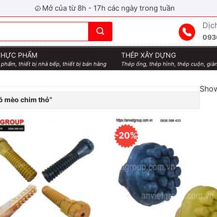
Mở của từ 8h - 17h các ngày trong tuần
Dịc
093
 THỰC PHẨM
THÉP XÂY DỰNG
 phẩm, thiết bị nhà bếp, thiết bị bán hàng
Thép ống, thép hình, thép cuộn, giàn
Show
hó mèo chim thỏ”
-20%