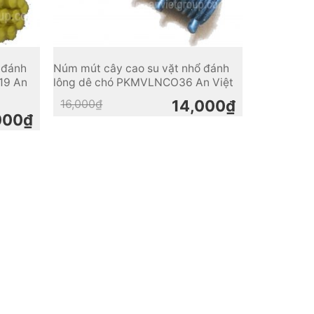
 đánh
Núm mút cây cao su vặt nhổ đánh
19 An
lông dê chó PKMVLNCO36 An Việt
Original
Current
16,000
₫
14,000
₫
price
price
000
₫
was:
is:
16,000₫.
14,000₫.