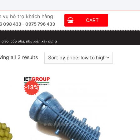
h vụ hỗ trợ khách hàng
CART
6 098 433 – 0975 796 433
 giáo, cốp pha, phụ kiện xây dựng
ing all 3 results
-13%