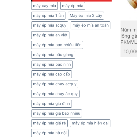
máy xay mía
máy ép mía
máy ép mía 1 lần
Máy ép mía 2 cây
máy ép mía acquy
máy ép mía an toàn
Núm mú
máy ép mía an việt
lông gà
PKMVL
máy ép mía bao nhiêu tiền
10,00
máy ép mía bắc giang
máy ép mía bắc ninh
máy ép mía cao cấp
máy ép mía chạy acquy
máy ép mía chạy ắc quy
máy ép mía gia đình
máy ép mía giá bao nhiêu
máy ép mía giá rẻ
máy ép mía hiện đại
máy ép mía hà nội