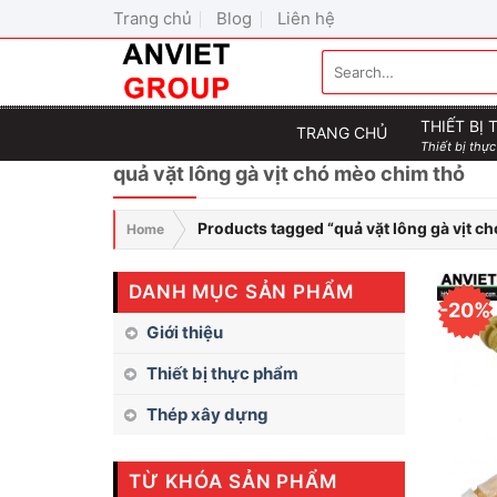
Skip
Trang chủ
Blog
Liên hệ
to
Search
content
for:
THIẾT BỊ
TRANG CHỦ
Thiết bị thực
quả vặt lông gà vịt chó mèo chim thỏ
Products tagged “quả vặt lông gà vịt c
Home
DANH MỤC SẢN PHẨM
-20%
Giới thiệu
Thiết bị thực phẩm
Thép xây dựng
TỪ KHÓA SẢN PHẨM