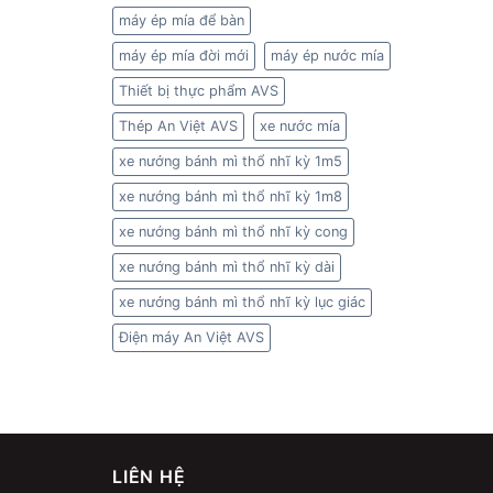
máy ép mía để bàn
máy ép mía đời mới
máy ép nước mía
Thiết bị thực phẩm AVS
Thép An Việt AVS
xe nước mía
xe nướng bánh mì thổ nhĩ kỳ 1m5
xe nướng bánh mì thổ nhĩ kỳ 1m8
xe nướng bánh mì thổ nhĩ kỳ cong
xe nướng bánh mì thổ nhĩ kỳ dài
xe nướng bánh mì thổ nhĩ kỳ lục giác
Điện máy An Việt AVS
LIÊN HỆ