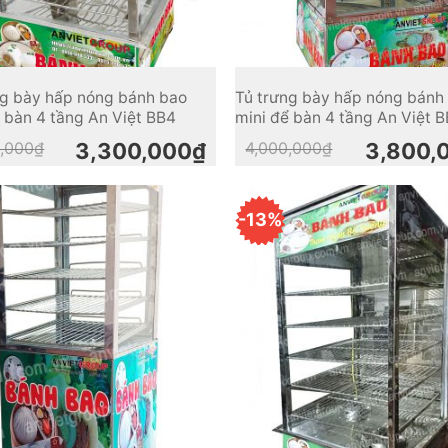
ng bày hấp nóng bánh bao
Tủ trưng bày hấp nóng bánh
 bàn 4 tầng An Việt BB4
mini để bàn 4 tầng An Việt 
Original
Current
Original
Current
,000
₫
3,300,000
₫
4,000,000
₫
3,800,
price
price
price
price
was:
is:
was:
is:
3,500,000₫.
3,300,000₫.
4,000,000₫.
3,800,000₫.
-13%