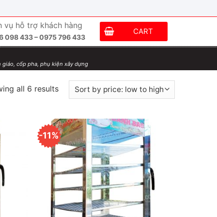
h vụ hỗ trợ khách hàng
CART
6 098 433 – 0975 796 433
 giáo, cốp pha, phụ kiện xây dựng
ing all 6 results
-11%