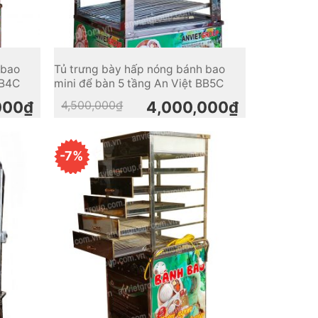
 bao
Tủ trưng bày hấp nóng bánh bao
BB4C
mini để bàn 5 tầng An Việt BB5C
Original
Current
000
₫
4,500,000
₫
4,000,000
₫
price
price
was:
is:
4,500,000₫.
4,000,000₫.
-7%