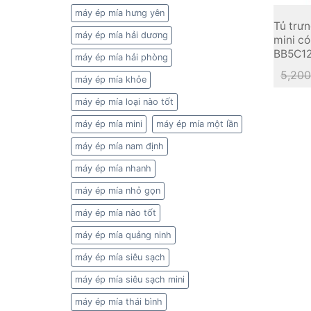
máy ép mía hưng yên
Tủ trư
máy ép mía hải dương
mini có
BB5C1
máy ép mía hải phòng
5,200
máy ép mía khỏe
máy ép mía loại nào tốt
máy ép mía mini
máy ép mía một lần
máy ép mía nam định
máy ép mía nhanh
máy ép mía nhỏ gọn
máy ép mía nào tốt
máy ép mía quảng ninh
máy ép mía siêu sạch
máy ép mía siêu sạch mini
máy ép mía thái bình