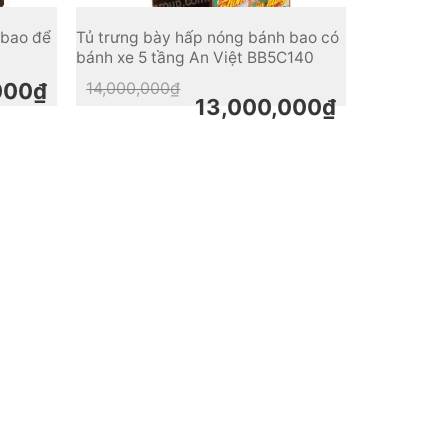
 bao để
Tủ trưng bày hấp nóng bánh bao có
bánh xe 5 tầng An Việt BB5C140
Original
Current
000
₫
14,000,000
₫
price
price
13,000,000
₫
was:
is:
14,000,000₫.
13,000,000₫.