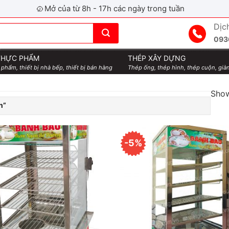
Mở của từ 8h - 17h các ngày trong tuần
Dịc
093
 THỰC PHẨM
THÉP XÂY DỰNG
 phẩm, thiết bị nhà bếp, thiết bị bán hàng
Thép ống, thép hình, thép cuộn, giàn
Show
n”
-5%