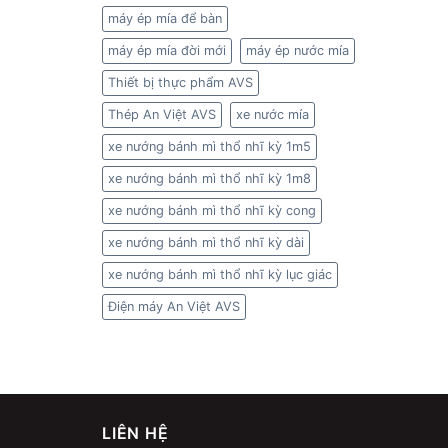
máy ép mía để bàn
máy ép mía đời mới
máy ép nước mía
Thiết bị thực phẩm AVS
Thép An Việt AVS
xe nước mía
xe nướng bánh mì thổ nhĩ kỳ 1m5
xe nướng bánh mì thổ nhĩ kỳ 1m8
xe nướng bánh mì thổ nhĩ kỳ cong
xe nướng bánh mì thổ nhĩ kỳ dài
xe nướng bánh mì thổ nhĩ kỳ lục giác
Điện máy An Việt AVS
LIÊN HỆ