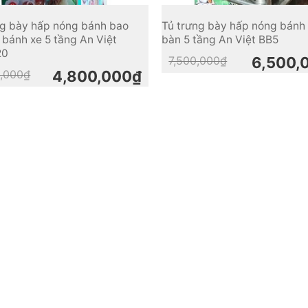
ng bày hấp nóng bánh bao
Tủ trưng bày hấp nóng bánh
 bánh xe 5 tầng An Việt
bàn 5 tầng An Việt BB5
20
Original
Current
7,500,000
₫
6,500,
price
price
Original
Current
,000
₫
4,800,000
₫
was:
is:
price
price
7,500,000₫.
6,500,000₫.
was:
is:
5,200,000₫.
4,800,000₫.