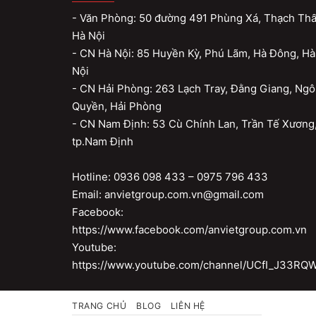
- Văn Phòng: 50 đường 491 Phùng Xá, Thạch Thấ
Hà Nội
- CN Hà Nội: 85 Huyền Kỳ, Phú Lãm, Hà Đông, Hà
Nội
- CN Hải Phòng: 263 Lạch Tray, Đằng Giang, Ngô
Quyền, Hải Phòng
- CN Nam Định: 53 Cù Chính Lan, Trần Tế Xương
tp.Nam Định
Hotline: 0936 098 433 – 0975 796 433
Email: anvietgroup.com.vn@gmail.com
Facebook:
https://www.facebook.com/anvietgroup.com.vn
Youtube:
https://www.youtube.com/channel/UCfI_J33R
TRANG CHỦ
BLOG
LIÊN HỆ