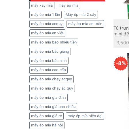
máy xay mía
máy ép mía
máy ép mía 1 lần
Máy ép mía 2 cây
máy ép mía acquy
máy ép mía an toàn
Tủ trư
máy ép mía an việt
mini để
3,500
máy ép mía bao nhiêu tiền
máy ép mía bắc giang
máy ép mía bắc ninh
-8%
máy ép mía cao cấp
máy ép mía chạy acquy
máy ép mía chạy ắc quy
máy ép mía gia đình
máy ép mía giá bao nhiêu
máy ép mía giá rẻ
máy ép mía hiện đại
máy ép mía hà nội