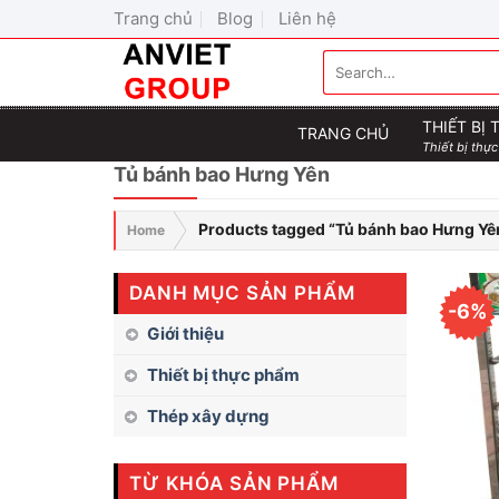
Skip
Trang chủ
Blog
Liên hệ
to
Search
content
for:
THIẾT BỊ
TRANG CHỦ
Thiết bị thực
Tủ bánh bao Hưng Yên
Products tagged “Tủ bánh bao Hưng Yê
Home
DANH MỤC SẢN PHẨM
-6%
Giới thiệu
Thiết bị thực phẩm
Thép xây dựng
TỪ KHÓA SẢN PHẨM