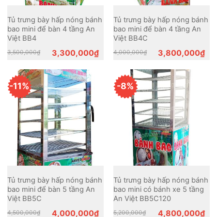
Tủ trưng bày hấp nóng bánh
Tủ trưng bày hấp nóng bánh
bao mini để bàn 4 tầng An
bao mini để bàn 4 tầng An
Việt BB4
Việt BB4C
Original
Current
Original
Current
3,300,000
₫
3,800,000
₫
3,500,000
₫
4,000,000
₫
price
price
price
price
was:
is:
was:
is:
3,500,000₫.
3,300,000₫.
4,000,000₫.
3,800,000₫.
-11%
-8%
Tủ trưng bày hấp nóng bánh
Tủ trưng bày hấp nóng bánh
bao mini để bàn 5 tầng An
bao mini có bánh xe 5 tầng
Việt BB5C
An Việt BB5C120
Original
Current
Original
Current
4,000,000
₫
4,800,000
₫
4,500,000
₫
5,200,000
₫