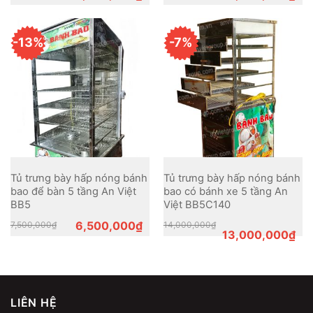
price
price
price
price
was:
is:
was:
is:
4,500,000₫.
4,000,000₫.
5,200,000₫.
4,800,000₫.
-13%
-7%
Tủ trưng bày hấp nóng bánh
Tủ trưng bày hấp nóng bánh
bao để bàn 5 tầng An Việt
bao có bánh xe 5 tầng An
BB5
Việt BB5C140
Original
Current
Original
Current
6,500,000
₫
7,500,000
₫
14,000,000
₫
price
price
price
price
13,000,000
₫
was:
is:
was:
is:
7,500,000₫.
6,500,000₫.
14,000,000₫.
13,000,000₫.
LIÊN HỆ