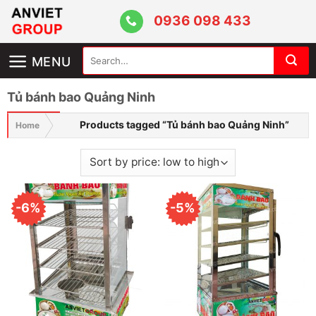
Skip
0936 098 433
to
content
Search
MENU
for:
Tủ bánh bao Quảng Ninh
Products tagged “Tủ bánh bao Quảng Ninh”
Home
-6%
-5%