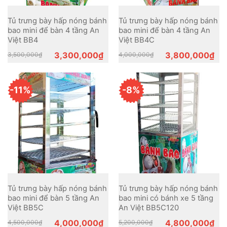
Tủ trưng bày hấp nóng bánh
Tủ trưng bày hấp nóng bánh
bao mini để bàn 4 tầng An
bao mini để bàn 4 tầng An
Việt BB4
Việt BB4C
Original
Current
Original
Current
3,300,000
₫
3,800,000
₫
3,500,000
₫
4,000,000
₫
price
price
price
price
was:
is:
was:
is:
3,500,000₫.
3,300,000₫.
4,000,000₫.
3,800,000₫.
-11%
-8%
Tủ trưng bày hấp nóng bánh
Tủ trưng bày hấp nóng bánh
bao mini để bàn 5 tầng An
bao mini có bánh xe 5 tầng
Việt BB5C
An Việt BB5C120
Original
Current
Original
Current
4,000,000
₫
4,800,000
₫
4,500,000
₫
5,200,000
₫