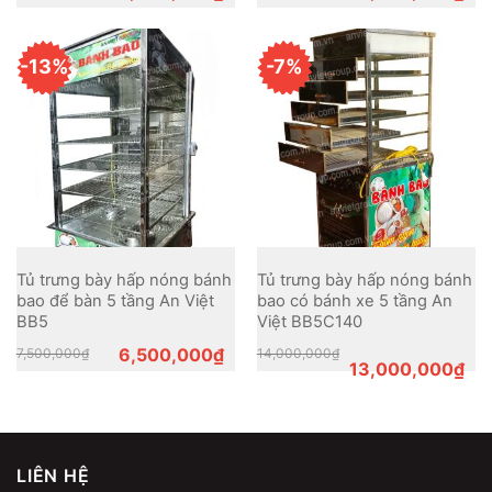
price
price
price
price
was:
is:
was:
is:
4,500,000₫.
4,000,000₫.
5,200,000₫.
4,800,000₫.
-13%
-7%
Tủ trưng bày hấp nóng bánh
Tủ trưng bày hấp nóng bánh
bao để bàn 5 tầng An Việt
bao có bánh xe 5 tầng An
BB5
Việt BB5C140
Original
Current
Original
Current
6,500,000
₫
7,500,000
₫
14,000,000
₫
price
price
price
price
13,000,000
₫
was:
is:
was:
is:
7,500,000₫.
6,500,000₫.
14,000,000₫.
13,000,000₫.
LIÊN HỆ