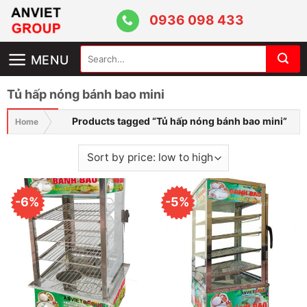
Skip
0936 098 433
to
content
Search
MENU
for:
Tủ hấp nóng bánh bao mini
Products tagged “Tủ hấp nóng bánh bao mini”
Home
-6%
-5%