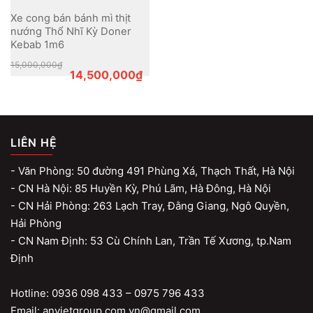
Xe cong bán bánh mì thịt
nướng Thổ Nhĩ Kỳ Doner
Kebab 1m6
Original
Current
15,000,000
₫
price
price
14,500,000
₫
was:
is:
15,000,000₫.
14,500,000₫.
LIÊN HỆ
- Văn Phòng: 50 đường 491 Phùng Xá, Thạch Thất, Hà Nội
- CN Hà Nội: 85 Huyền Kỳ, Phú Lãm, Hà Đông, Hà Nội
- CN Hải Phòng: 263 Lạch Tray, Đằng Giang, Ngô Quyền,
Hải Phòng
- CN Nam Định: 53 Cù Chính Lan, Trần Tế Xương, tp.Nam
Định
Hotline: 0936 098 433 – 0975 796 433
Email: anvietgroup.com.vn@gmail.com