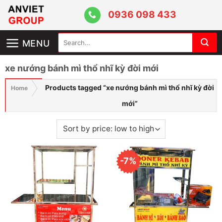
Skip
0936 098 433
to
content
Search
MENU
for:
xe nướng bánh mì thổ nhĩ kỳ đời mới
Products tagged “xe nướng bánh mì thổ nhĩ kỳ đời
Home
mới”
-7%