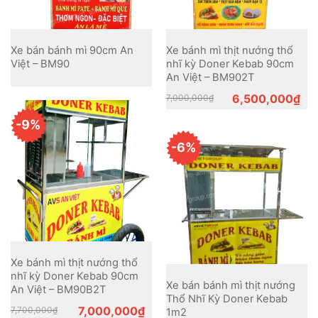
Xe bán bánh mì 90cm An
Xe bánh mì thịt nướng thổ
Việt – BM90
nhĩ kỳ Doner Kebab 90cm
An Việt – BM902T
Original
Current
6,500,000
₫
7,000,000
₫
price
price
was:
is:
-9%
7,000,000₫.
6,500,000₫.
-6%
Xe bánh mì thịt nướng thổ
nhĩ kỳ Doner Kebab 90cm
Xe bán bánh mì thịt nướng
An Việt – BM90B2T
Thổ Nhĩ Kỳ Doner Kebab
Original
Current
7,000,000
₫
7,700,000
₫
1m2
price
price