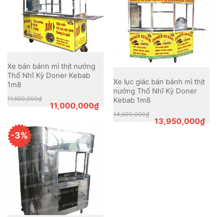
Xe bán bánh mì thịt nướng
Thổ Nhĩ Kỳ Doner Kebab
Xe lục giác bán bánh mì thịt
1m8
nướng Thổ Nhĩ Kỳ Doner
Original
Current
11,500,000
₫
Kebab 1m8
price
price
11,000,000
₫
was:
is:
Original
Current
14,500,000
₫
11,500,000₫.
11,000,000₫.
price
price
13,950,000
₫
was:
is:
14,500,000₫.
13,950,000₫.
-3%