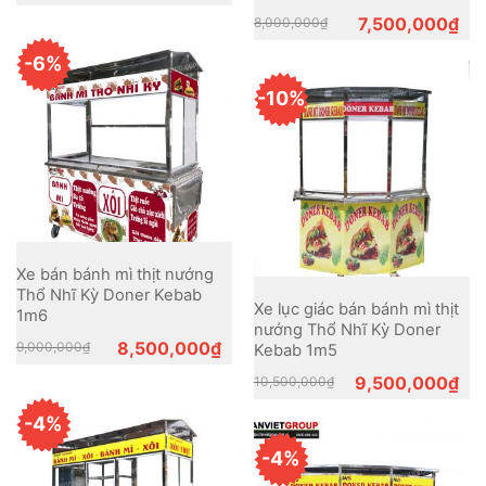
was:
is:
Original
Current
7,500,000
₫
8,000,000
₫
7,700,000₫.
7,000,000₫.
price
price
was:
is:
-6%
8,000,000₫.
7,500,000₫.
-10%
Xe bán bánh mì thịt nướng
Thổ Nhĩ Kỳ Doner Kebab
Xe lục giác bán bánh mì thịt
1m6
nướng Thổ Nhĩ Kỳ Doner
Original
Current
8,500,000
₫
9,000,000
₫
Kebab 1m5
price
price
was:
is:
Original
Current
9,500,000
₫
10,500,000
₫
9,000,000₫.
8,500,000₫.
price
price
was:
is:
-4%
10,500,000₫.
9,500,000₫.
-4%