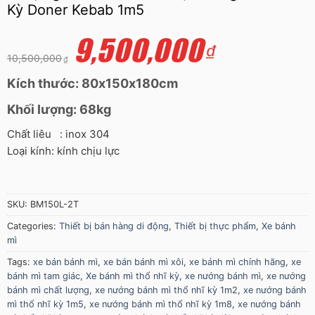
Kỳ Doner Kebab 1m5
Original
Current
9,500,000
price
price
₫
was:
is:
10,500,000
₫
10,500,000₫.
9,500,000₫.
Kích thước: 80x150x180cm
Khối lượng: 68kg
Chất liêu : inox 304
Loại kính: kính chịu lực
SKU:
BM150L-2T
Categories:
Thiết bị bán hàng di động
,
Thiết bị thực phẩm
,
Xe bánh
mì
Tags:
xe bán bánh mì
,
xe bán bánh mì xôi
,
xe bánh mì chính hãng
,
xe
bánh mì tam giác
,
Xe bánh mì thổ nhĩ kỳ
,
xe nướng bánh mì
,
xe nướng
bánh mì chất lượng
,
xe nướng bánh mì thổ nhĩ kỳ 1m2
,
xe nướng bánh
mì thổ nhĩ kỳ 1m5
,
xe nướng bánh mì thổ nhĩ kỳ 1m8
,
xe nướng bánh