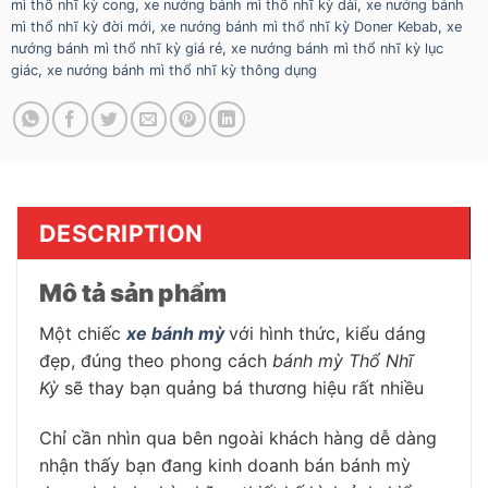
mì thổ nhĩ kỳ cong
,
xe nướng bánh mì thổ nhĩ kỳ dài
,
xe nướng bánh
mì thổ nhĩ kỳ đời mới
,
xe nướng bánh mì thổ nhĩ kỳ Doner Kebab
,
xe
nướng bánh mì thổ nhĩ kỳ giá rẻ
,
xe nướng bánh mì thổ nhĩ kỳ lục
giác
,
xe nướng bánh mì thổ nhĩ kỳ thông dụng
DESCRIPTION
Mô tả sản phẩm
Một chiếc
xe bánh mỳ
với hình thức, kiểu dáng
đẹp, đúng theo phong cách
bánh mỳ Thổ Nhĩ
Kỳ
sẽ thay bạn quảng bá thương hiệu rất nhiều
Chỉ cần nhìn qua bên ngoài khách hàng dễ dàng
nhận thấy bạn đang kinh doanh bán bánh mỳ