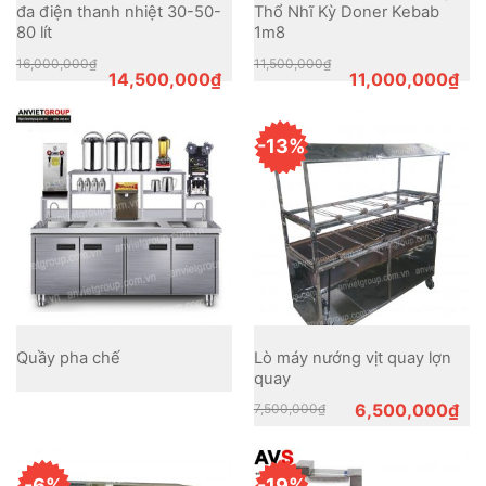
đa điện thanh nhiệt 30-50-
Thổ Nhĩ Kỳ Doner Kebab
80 lít
1m8
Original
Current
Original
Current
16,000,000
₫
11,500,000
₫
price
price
price
price
14,500,000
₫
11,000,000
₫
was:
is:
was:
is:
16,000,000₫.
14,500,000₫.
11,500,000₫.
11,000,000₫.
-13%
Quầy pha chế
Lò máy nướng vịt quay lợn
quay
Original
Current
6,500,000
₫
7,500,000
₫
price
price
was:
is:
7,500,000₫.
6,500,000₫.
-6%
-19%