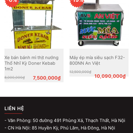
Xe bán bánh mì thịt nướng
Máy ép mía siêu sạch F32-
Thổ Nhĩ Kỳ Doner Kebab
800NN An Việt
1m2
Original
Current
12,500,000
₫
price
price
10,090,000
₫
Original
Current
7,500,000
₫
8,000,000
₫
was:
is:
price
price
12,500,000₫.
10,090,000₫.
was:
is:
8,000,000₫.
7,500,000₫.
LIÊN HỆ
- Văn Phòng: 50 đường 491 Phùng Xá, Thạch Thất, Hà Nội
- CN Hà Nội: 85 Huyền Kỳ, Phú Lãm, Hà Đông, Hà Nội