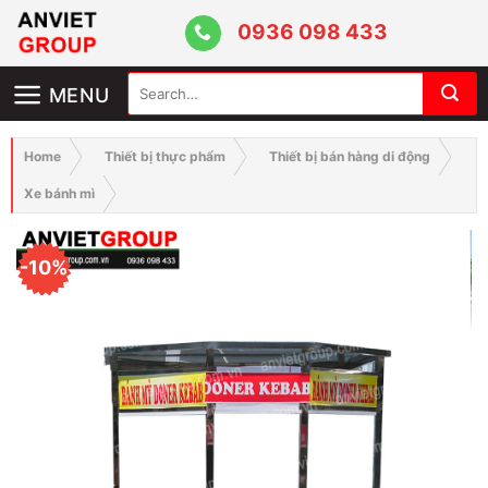
Skip
0936 098 433
to
content
Search
MENU
for:
Home
Thiết bị thực phẩm
Thiết bị bán hàng di động
Xe bánh mì
-10%