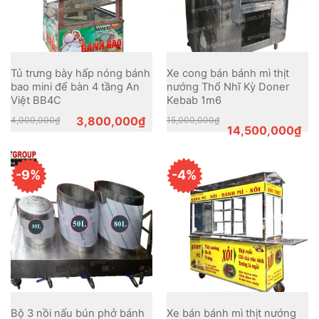
Tủ trưng bày hấp nóng bánh
Xe cong bán bánh mì thịt
bao mini để bàn 4 tầng An
nướng Thổ Nhĩ Kỳ Doner
Việt BB4C
Kebab 1m6
Original
Current
Original
Current
3,800,000
₫
4,000,000
₫
15,000,000
₫
price
price
price
price
14,500,000
₫
was:
is:
was:
is:
4,000,000₫.
3,800,000₫.
15,000,000₫.
14,500,000₫.
-9%
-4%
Bộ 3 nồi nấu bún phở bánh
Xe bán bánh mì thịt nướng